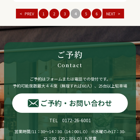
PREV
1
2
3
4
5
6
NEXT
ご予約
Contact
ご予約はフォームまたは電話での受付です。
予約可能席数最大４４席（無理すれば60人）、25台以上駐車場
ご予約・お問い合わせ
TEL 0172-26-6001
営業時間/11：30〜14：30（14：00 L.O） ※水曜のみ17：30-
21：00（20：30 L.O）も営業