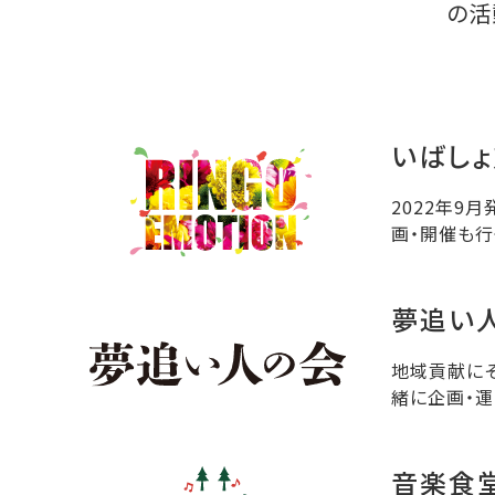
の活
いばし
2022年9
画・開催も行
夢追い
地域貢献にそ
緒に企画・運
音楽食