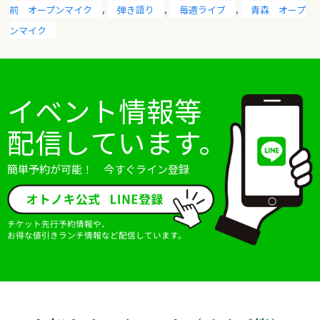
令に従いこれを行うとともに、ご意見、ご相談に関して適切
前 オープンマイク
,
弾き語り
,
毎週ライブ
,
青森 オープ
に対応します。
ンマイク
3.個人情報の廃棄
当店は、個人情報の利用目的に照らしその必要性が失われた
ときは、個人情報を消去又は廃棄するものとし、当該消去及
イベント情報等
び廃棄は、外部流失等の危険を防止するために必要かつ適切
な方法により、業務の遂行上必要な限りにおいて行います。
配信しています。
【アクセス解析ツールについて】
簡単予約が可能！ 今すぐライン登録
当ブログでは、Googleによるアクセス解析ツール「Google
アナリティクス」を利用しています。このGoogleアナリティ
クスはトラフィックデータの収集のためにクッキー
チケット先行予約情報や、
（Cookie）を使用しております。トラフィックデータは匿名
お得な値引きランチ情報など配信しています。
で収集されており、個人を特定するものではありません。
【cookieについて】
cookieとは、WebサーバーからWebブラウザに送信されるデ
ータのことです。Webサーバーがcookieを参照することでユ