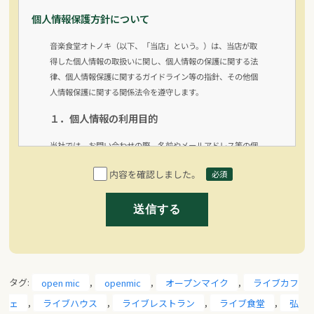
個人情報保護方針について
音楽食堂オトノキ（以下、「当店」という。）は、当店が取
得した個人情報の取扱いに関し、個人情報の保護に関する法
律、個人情報保護に関するガイドライン等の指針、その他個
人情報保護に関する関係法令を遵守します。
１．個人情報の利用目的
当社では、お問い合わせの際、名前やメールアドレス等の個
人情報をいただく場合がございます。 取得した個人情報は、
内容を確認しました。
必須
お問い合わせに対する回答や必要な情報を電子メールなどを
でご連絡する場合に利用させていただくものであり、これら
の目的以外では利用いたしません。
2.個人情報の提供等
当店は、法令で定める場合を除き、本人の同意に基づき取得
した個人情報を、本人の事前の同意なく第三者に提供するこ
タグ:
open mic
,
openmic
,
オープンマイク
,
ライブカフ
とはありません。なお、本人の求めによる個人情報の開示、
ェ
,
ライブハウス
,
ライブレストラン
,
ライブ食堂
,
弘
訂正、追加若しくは削除又は利用目的の通知については、法