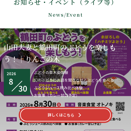
お知らせ・イベント（ライブ等）
ーザーのパソコンを識別でき、効率的に当店Webサイトを利
用することができます。当店Webサイトがcookieとして送る
News/Event
ファイルは、個人を特定するような情報は含んでおりませ
ん。
お使いのWebブラウザの設定により、cookieを無効にするこ
とも可能です。
山田夫妻と鶴田町のぶどうを楽しも
【免責事項】
う！｜りんごの木
当店Webサイトに掲載されている情報の正確性には万全を期
していますが、利用者が当店Webサイトの情報を用いて行う
一切の行為に関して、一切の責任を負わないものとします。
ぶどうの草木染体験
2026
当店は、利用者が当店Webサイトを利用したことにより生じ
8
幻のぶどうのお話を聞きながらぶどうを食べる
た利用者の損害及び利用者が第三者に与えた損害に関して、
30
ぶどうジュース飲み比べ体験
一切の責任を負わないものとします。
お食事（カレー甘口予定）
【著作権・肖像権】
当ブログで掲載している文章や画像などにつきましては、無
詳しくはこちら
断転載することを禁止します。
【リンクについて】