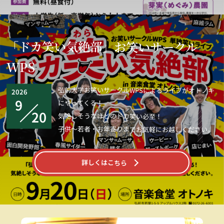
当ブログは基本的にリンクフリーです。リンクを行う場合の許
可や連絡は不要です。
ただし、インラインフレームの使用や画像の直リンクはご遠
「ドカ笑い気絶部」お笑いサークル
慮ください。
WPS
弘前大学お笑いサークルWPSによるライブがオトノキ
2026
9
にやってくる！
20
気絶しそうなほどのドカ笑い必至！
子供～若者・お年寄りまでお気軽にお越しください。
詳しくはこちら