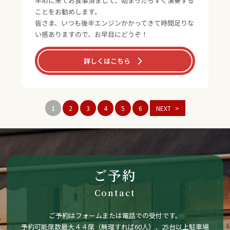
早めに来てお食事済まして、始まったらすぐ演奏する
ことをお勧めします。
皆さま、いつも後半エンジンかかってきて時間足りな
い感ありますので、お早目にどうぞ！
詳しくはこちら
1
2
3
4
5
6
NEXT
ご予約
Contact
ご予約はフォームまたは電話での受付です。
予約可能席数最大４４席（無理すれば60人）、25台以上駐車場