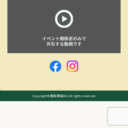
...
Copyright©食楽酒場802 All rights reserved.