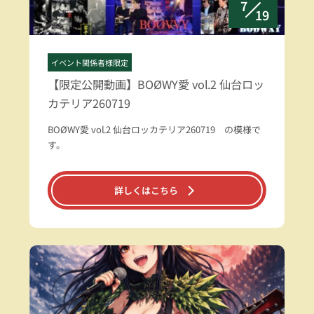
7
19
イベント関係者様限定
【限定公開動画】BOØWY愛 vol.2 仙台ロッ
カテリア260719
BOØWY愛 vol.2 仙台ロッカテリア260719 の模様で
す。
詳しくはこちら