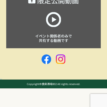
...
Copyright©食楽酒場802 All rights reserved.