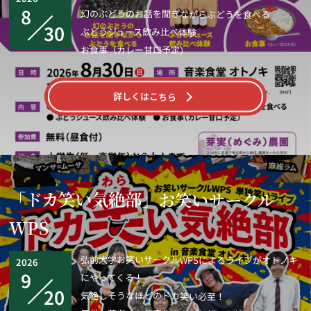
8
幻のぶどうのお話を聞きながらぶどうを食べる
30
ぶどうジュース飲み比べ体験
お食事（カレー甘口予定）
詳しくはこちら
「ドカ笑い気絶部」お笑いサークル
WPS
弘前大学お笑いサークルWPSによるライブがオトノキ
2026
9
にやってくる！
20
気絶しそうなほどのドカ笑い必至！