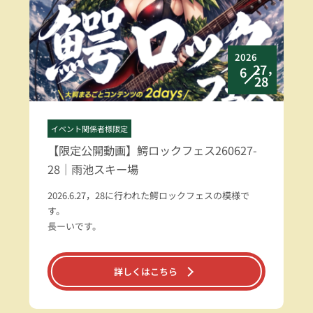
2026
27，
6
28
イベント関係者様限定
【限定公開動画】鰐ロックフェス260627-
28｜雨池スキー場
2026.6.27，28に行われた鰐ロックフェスの模様で
す。
長ーいです。
詳しくはこちら