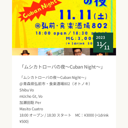
2023
11
11
「ムシカトローバの夜〜Cuban Night〜」
「ムシカトローバの夜〜Cuban Night〜」
@青森県弘前市・食楽酒場802（オトノキ）
Shibu Vo
mUcho Gt, Vo
加瀬田聡 Per
Masito Cuatro
18:00 オープン / 18:30 スタート MC：¥3000 (+1drink
¥500)