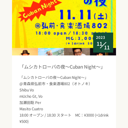
2023
11
11
「ムシカトローバの夜〜Cuban Night〜」
「ムシカトローバの夜〜Cuban Night〜」
@青森県弘前市・食楽酒場802（オトノキ）
Shibu Vo
mUcho Gt, Vo
加瀬田聡 Per
Masito Cuatro
18:00 オープン / 18:30 スタート MC：¥3000 (+1drink
¥500)