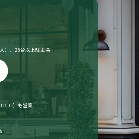
人）、25台以上駐車場
30 L.O）も営業
階