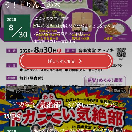
う！｜りんごの木
ぶどうの草木染体験
2026
8
幻のぶどうのお話を聞きながらぶどうを食べる
30
ぶどうジュース飲み比べ体験
お食事（カレー甘口予定）
詳しくはこちら
「ドカ笑い気絶部」お笑いサークル
WPS
弘前大学お笑いサークルWPSによるライブがオトノキ
2026