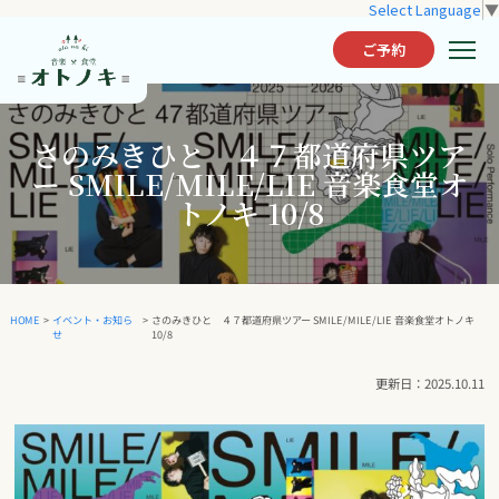
Select Language
▼
ご予約
さのみきひと ４７都道府県ツア
ー SMILE/MILE/LIE 音楽食堂オ
トノキ 10/8
さのみきひと ４７都道府県ツアー SMILE/MILE/LIE 音楽食堂オトノキ
イベント・お知ら
HOME
>
>
10/8
せ
2025.10.11