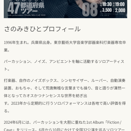
さのみきひとプロフィール
1996年生まれ。兵庫県出身。東京藝術大学音楽学部器楽科打楽器専攻卒
業。
パーカッション、ノイズ、アンビエントを軸に活動するソロアーティス
ト。
打楽器、自作のノイズボックス、シンセサイザー、ルーパー、自動演奏
装置、おもちゃ、そして荒唐無稽な言葉までも操り、音と語りが渾然一
体となってカオスかつナンセンスな世界を紡ぎ出
す。2023年から定期的に行うソロパフォーマンスは各地で高い評価を得
る。
2024年6月には、パーカッションを大胆に重ねた1st Album「Fiction /
Cave」をリリース。6月から10月にかけて全国32公演を巡るソロツアー