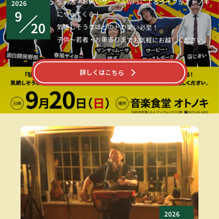
弘前大学お笑いサークルWPSによるライブがオトノキ
2026
9
にやってくる！
20
気絶しそうなほどのドカ笑い必至！
子供～若者・お年寄りまでお気軽にお越しください。
詳しくはこちら
2026