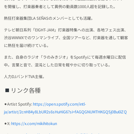
を開催し、打楽器奏者として異例の動員数1000人超を記録した。
熱狂打楽器集団LA SEÑASのメンバーとしても活躍。
テレビ朝日系列「EIGHT-JAM」打楽器特集への出演、各地フェス出演、
渋谷WWWXでのワンマンライブ、全国ツアーなど、打楽器を通して観客
に熱狂を届け続けている。
また、自身のラジオ「ラのみきジオ」をSpotifyにて毎週水曜日に配信
中。言葉と音で、混沌とした日常を軽やかに切り取っている。
人力DJバンドTVA主催。
リンク各種
⚫︎Artist Spotify:
https://open.spotify.com/intl-
ja/artist/2cnH84y8LbUR2s6sHuHiG6?si=fAGQGNUMTHKGQSj0Bu6lZQ
⚫︎X:
https://x.com/mikihitokun