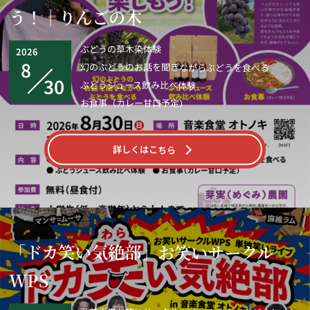
う！｜りんごの木
ぶどうの草木染体験
2026
8
幻のぶどうのお話を聞きながらぶどうを食べる
30
ぶどうジュース飲み比べ体験
お食事（カレー甘口予定）
詳しくはこちら
「ドカ笑い気絶部」お笑いサークル
WPS