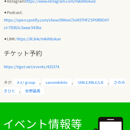
⚫︎Instagram:
https://www.instagram.com/mikihitokun/
⚫︎Podcast:
https://open.spotify.com/show/0RAnsCfoM3THFZSPtRl9OH?
si=78362c3aaac5436a
⚫︎LINK:
https://lit.link/mikihitokun
チケット予約
https://tiget.net/events/425374
タグ:
Aぇ! group
,
sanomikihito
,
SMILE/MILE/LIE
,
さのみ
きひと
,
佐野晶哉
イベント情報等