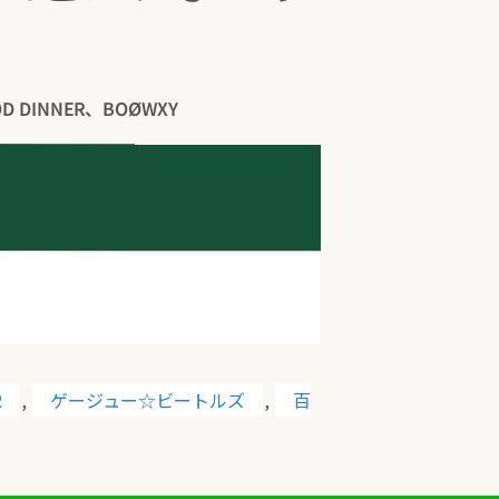
 DINNER、BOØWXY
R
,
ゲージュー☆ビートルズ
,
百