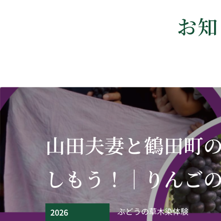
お知
山田夫妻と鶴田町
しもう！｜りんご
ぶどうの草木染体験
2026