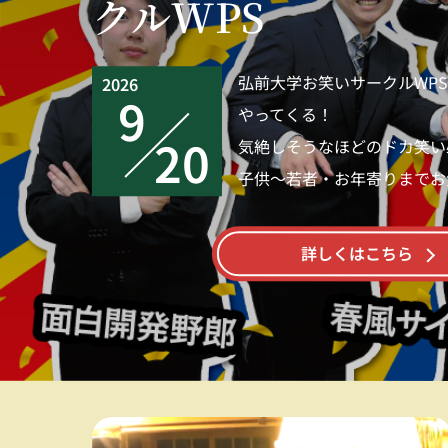
クルWPS
弘前大学お笑いサークルWP
2026
9
やってくる！
20
気絶しそうなほどのドカ笑い
子供～若者・お年寄りまでお
詳しくはこちら