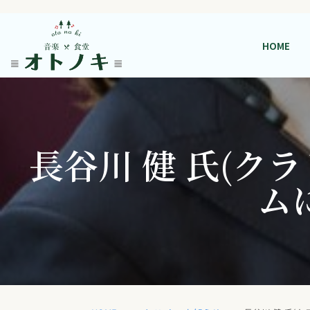
HOME
長谷川 健 氏(ク
ム