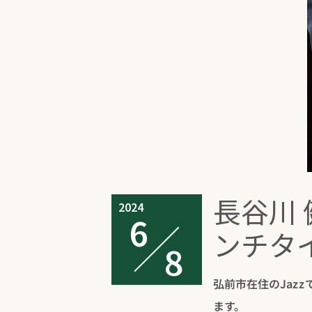
長谷川 
2024
6
ンチタ
8
弘前市在住のJaz
ます。