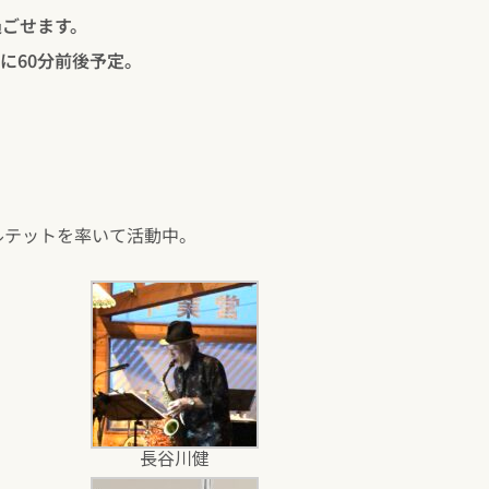
過ごせます。
れに60分前後予定。
ルテットを率いて活動中。
長谷川健