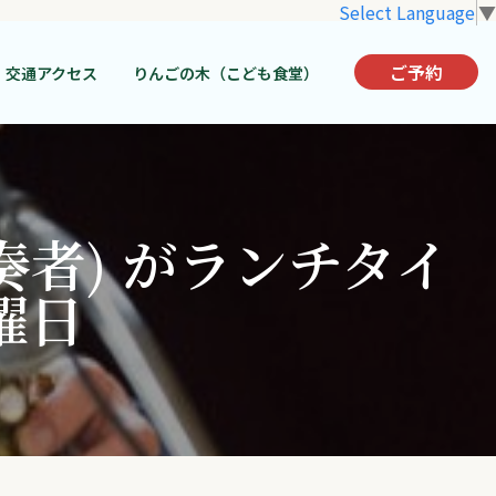
Select Language
▼
ご予約
交通アクセス
りんごの木（こども食堂）
奏者) がランチタイ
曜日