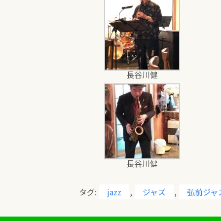
長谷川健
長谷川健
タグ:
jazz
,
ジャズ
,
弘前ジャ