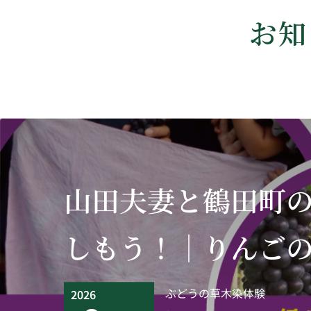
お知
山田夫妻と鶴田町
しもう！｜りんご
ぶどうの草木染体験
2026