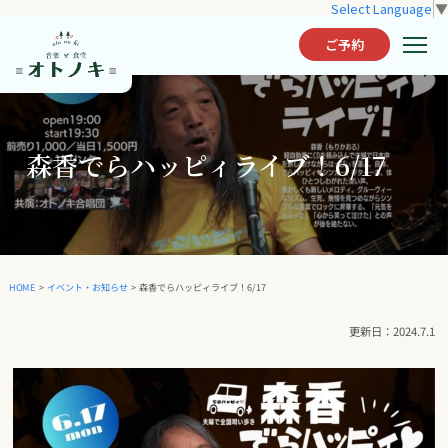
Select Language
▼
ご予約
森香でらハッピィライブ！6/17
森香でらハッピィライブ！6/17
イベント・お知らせ
HOME
>
>
2024.7.1