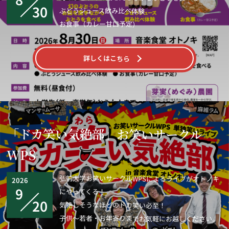
当店Webサイトに掲載されている情報の正確性には万全を期
30
ぶどうジュース飲み比べ体験
していますが、利用者が当店Webサイトの情報を用いて行う
お食事（カレー甘口予定）
一切の行為に関して、一切の責任を負わないものとします。
当店は、利用者が当店Webサイトを利用したことにより生じ
た利用者の損害及び利用者が第三者に与えた損害に関して、
詳しくはこちら
一切の責任を負わないものとします。
【著作権・肖像権】
当ブログで掲載している文章や画像などにつきましては、無
断転載することを禁止します。
【リンクについて】
「ドカ笑い気絶部」お笑いサークル
当ブログは基本的にリンクフリーです。リンクを行う場合の許
WPS
可や連絡は不要です。
ただし、インラインフレームの使用や画像の直リンクはご遠
弘前大学お笑いサークルWPSによるライブがオトノキ
2026
慮ください。
9
にやってくる！
20
気絶しそうなほどのドカ笑い必至！
子供～若者・お年寄りまでお気軽にお越しください。