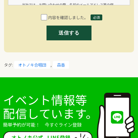
当社では、お問い合わせの際、名前やメールアドレス等の個
人情報をいただく場合がございます。 取得した個人情報は、
内容を確認しました。
必須
お問い合わせに対する回答や必要な情報を電子メールなどを
でご連絡する場合に利用させていただくものであり、これら
の目的以外では利用いたしません。
2.個人情報の提供等
当店は、法令で定める場合を除き、本人の同意に基づき取得
した個人情報を、本人の事前の同意なく第三者に提供するこ
タグ:
オトノキ合唱団
,
森香
とはありません。なお、本人の求めによる個人情報の開示、
訂正、追加若しくは削除又は利用目的の通知については、法
令に従いこれを行うとともに、ご意見、ご相談に関して適切
に対応します。
イベント情報等
3.個人情報の廃棄
配信しています。
当店は、個人情報の利用目的に照らしその必要性が失われた
ときは、個人情報を消去又は廃棄するものとし、当該消去及
簡単予約が可能！ 今すぐライン登録
び廃棄は、外部流失等の危険を防止するために必要かつ適切
な方法により、業務の遂行上必要な限りにおいて行います。