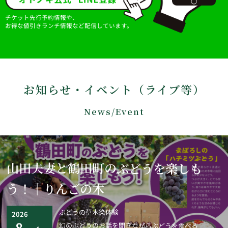
【アクセス解析ツールについて】
チケット先行予約情報や、
お得な値引きランチ情報など配信しています。
当ブログでは、Googleによるアクセス解析ツール「Google
アナリティクス」を利用しています。このGoogleアナリティ
クスはトラフィックデータの収集のためにクッキー
（Cookie）を使用しております。トラフィックデータは匿名
で収集されており、個人を特定するものではありません。
お知らせ・イベント（ライブ等）
【cookieについて】
News/Event
cookieとは、WebサーバーからWebブラウザに送信されるデ
ータのことです。Webサーバーがcookieを参照することでユ
ーザーのパソコンを識別でき、効率的に当店Webサイトを利
用することができます。当店Webサイトがcookieとして送る
ファイルは、個人を特定するような情報は含んでおりませ
山田夫妻と鶴田町のぶどうを楽しも
ん。
お使いのWebブラウザの設定により、cookieを無効にするこ
う！｜りんごの木
とも可能です。
【免責事項】
ぶどうの草木染体験
2026
8
幻のぶどうのお話を聞きながらぶどうを食べる