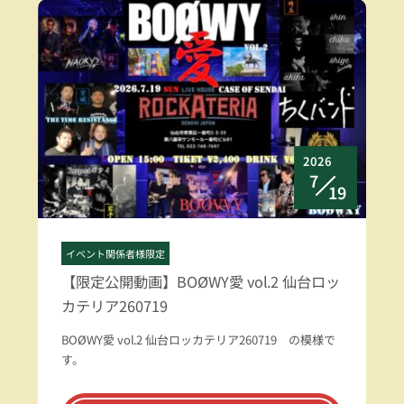
2026
7
19
イベント関係者様限定
【限定公開動画】BOØWY愛 vol.2 仙台ロッ
カテリア260719
BOØWY愛 vol.2 仙台ロッカテリア260719 の模様で
す。