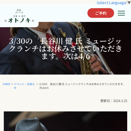
Select Language
▼
ご予約
3/30の 長谷川 健 氏 ミュージッ
クランチはお休みさせていただき
ます。次は4/6
3/30の 長谷川 健 氏 ミュージックランチはお休みさせていただきます。
イベント・お知ら
HOME
>
>
次は4/6
せ
2024.3.25