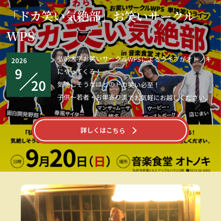
「ドカ笑い気絶部」お笑いサークル
WPS
弘前大学お笑いサークルWPSによるライブがオトノキ
2026
9
にやってくる！
20
気絶しそうなほどのドカ笑い必至！
子供～若者・お年寄りまでお気軽にお越しください。
詳しくはこちら