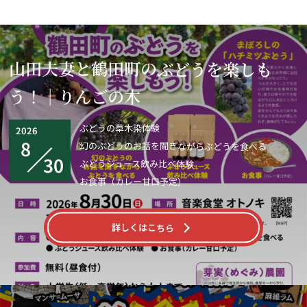
山田夫妻と鶴田町のぶどうを楽しも
う！｜りんごの木
ぶどうの草木染体験
2026
8
幻のぶどうのお話を聞きながらぶどうを食べる
30
ぶどうジュース飲み比べ体験
お食事（カレー甘口予定）
詳しくはこちら