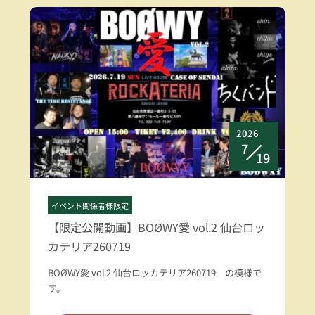
2026
7
19
イベント関係者様限定
【限定公開動画】BOØWY愛 vol.2 仙台ロッ
カテリア260719
BOØWY愛 vol.2 仙台ロッカテリア260719 の模様で
す。