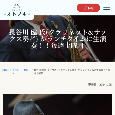
ご予約
長谷川 健 氏(クラリネット&サッ
クス奏者) がランチタイムに生演
奏！！毎週土曜日
長谷川 健 氏(クラリネット&サックス奏者) がランチタイムに生演奏！！毎
イベント・お知ら
HOME
>
>
週土曜日
せ
2024.1.25