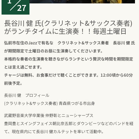
27
長谷川 健 氏(クラリネット&サックス奏者)
がランチタイムに生演奏！！毎週土曜日
弘前市在住のJazzで有名な クラリネット&サックス奏者 長谷川 健 氏
が期間限定で土曜日のお昼に生演奏してくださいます。
本格的な奏者の生演奏を聴きながらランチという贅沢な時間を期間限定
とは言え過ごせます。
チャージは無料、お食事だけで聴くことができます。12:00頃から60分
前後予定。
長谷川 健 プロフィール
(クラリネット&サックス奏者) 青森県つがる市出身
武蔵野音楽大学卒業後 仲野彰とニューシャープス
豊岡豊とスイングフェイス朝比奈五郎とダウンビーツなどのバンドを経
て、現在県内にて長谷川 健カルテットを率いて活動中。