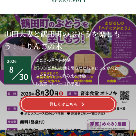
山田夫妻と鶴田町のぶどうを楽しも
う！｜りんごの木
ぶどうの草木染体験
2026
8
幻のぶどうのお話を聞きながらぶどうを食べる
30
ぶどうジュース飲み比べ体験
お食事（カレー甘口予定）
詳しくはこちら