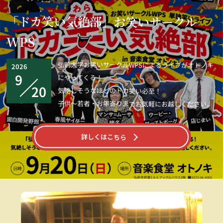
「ドカ笑い気絶部」お笑いサークル
WPS
弘前大学お笑いサークルWPSによるライブがオトノキ
2026
9
にやってくる！
20
気絶しそうなほどのドカ笑い必至！
子供～若者・お年寄りまでお気軽にお越しください。
詳しくはこちら